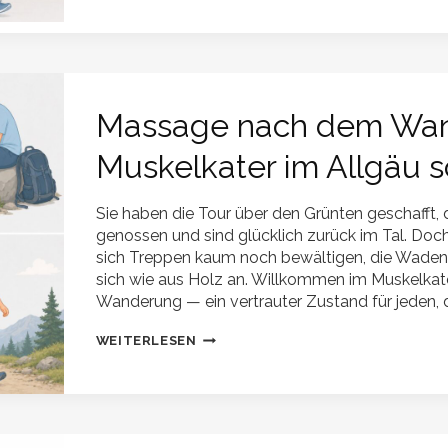
LYMPHDRAINAGE
NACH
KNIE-
OP:
SCHWELLUNGEN
SICHER
REDUZIEREN
Massage nach dem Wan
Muskelkater im Allgäu s
Sie haben die Tour über den Grünten geschafft, 
genossen und sind glücklich zurück im Tal. Do
sich Treppen kaum noch bewältigen, die Waden
sich wie aus Holz an. Willkommen im Muskelkate
Wanderung — ein vertrauter Zustand für jeden, 
MASSAGE
WEITERLESEN
NACH
DEM
WANDERN:
MUSKELKATER
IM
ALLGÄU