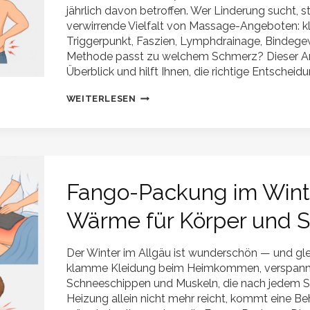
jährlich davon betroffen. Wer Linderung sucht, st
verwirrende Vielfalt von Massage-Angeboten: k
Triggerpunkt, Faszien, Lymphdrainage, Binde
Methode passt zu welchem Schmerz? Dieser Arti
Überblick und hilft Ihnen, die richtige Entscheid
WELCHE
WEITERLESEN
MASSAGE
BEI
RÜCKENSCHMERZEN?
DIE
WICHTIGSTEN
ARTEN
IM
Fango-Packung im Wint
VERGLEICH
Wärme für Körper und 
Der Winter im Allgäu ist wunderschön — und glei
klamme Kleidung beim Heimkommen, verspann
Schneeschippen und Muskeln, die nach jedem S
Heizung allein nicht mehr reicht, kommt eine Beha