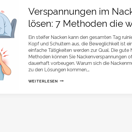
SCHNELL
LÖSEN
Verspannungen im Nack
lösen: 7 Methoden die wi
Ein steifer Nacken kann den gesamten Tag ruinie
Kopf und Schultern aus, die Beweglichkeit ist ei
einfache Tätigkeiten werden zur Qual. Die gute N
Methoden können Sie Nackenverspannungen oft
dauerhaft vorbeugen. Warum sich die Nackenmu
zu den Lösungen kommen,…
VERSPANNUNGEN
WEITERLESEN
IM
NACKEN
SCHNELL
LÖSEN:
7
METHODEN
DIE
WIRKLICH
HELFEN