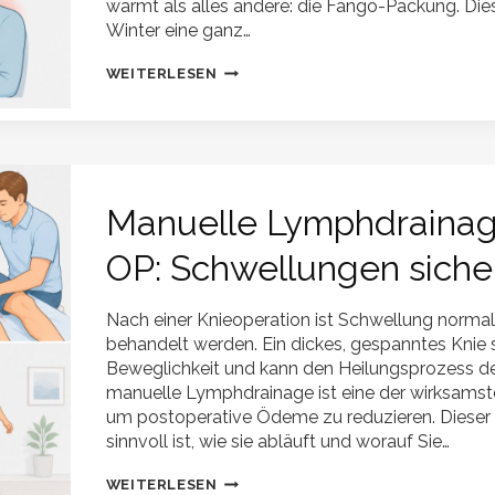
wärmt als alles andere: die Fango-Packung. Die
Winter eine ganz…
FANGO-
WEITERLESEN
PACKUNG
IM
WINTER:
WOHLTUENDE
WÄRME
FÜR
KÖRPER
Manuelle Lymphdrainag
UND
SEELE
OP: Schwellungen siche
Nach einer Knieoperation ist Schwellung normal
behandelt werden. Ein dickes, gespanntes Knie 
Beweglichkeit und kann den Heilungsprozess de
manuelle Lymphdrainage ist eine der wirksams
um postoperative Ödeme zu reduzieren. Dieser Ar
sinnvoll ist, wie sie abläuft und worauf Sie…
MANUELLE
WEITERLESEN